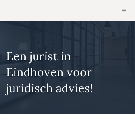
Ga
MEN
naar
de
inhoud
Een jurist in
Eindhoven voor
juridisch advies!