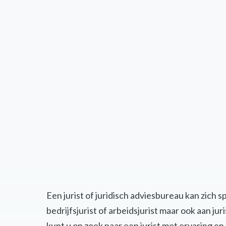
Een jurist of juridisch adviesbureau kan zich 
bedrijfsjurist of arbeidsjurist maar ook aan j
kunt u op zoek naar een jurist met ervaring 