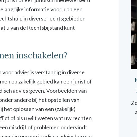
n jurist of een juridisch medewerker u
elangrijke informatie voor u op een
rechtshulp in diverse rechtsgebieden
 wat u van de Rechtsbijstand kunt
enen inschakelen?
 voor advies is verstandig in diverse
emen op zakelijk gebied kan een jurist of
idisch advies geven. Voorbeelden van
 onder andere bij het opstellen van
Zo
 het oplossen van een (zakelijk)
onflict of als u wilt weten wat uw rechten
 een misdrijf of problemen ondervindt
zaam zijn om een juridisch adviesbureau