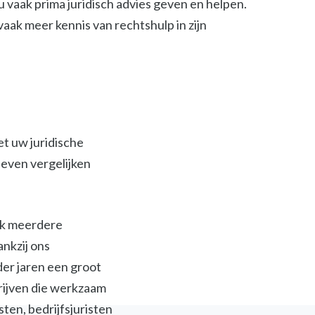
 vaak prima juridisch advies geven en helpen.
t vaak meer kennis van rechtshulp in zijn
et uw juridische
ieven vergelijken
ijk meerdere
ankzij ons
der jaren een groot
jven die werkzaam
isten, bedrijfsjuristen