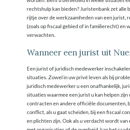
worden. Bent u benieuwd in welke situaties ee
rechtshulp kan bieden? Juristenbank zet alle b
rijtje over de werkzaamheden van een jurist, 
(zoals op fiscaal gebied of in familierecht) en
verwachten.
Wanneer een jurist uit Nu
Een jurist of juridisch medewerker inschakelen
situaties. Zowel in uw privé leven als bij probl
juridisch medewerker u een onafhankelijk, jur
situaties waarmee een jurist u kan helpen zijn
contracten en andere officiële documenten, bij
conflict, als u gaat scheiden, bij een fiscaal c
en plichten zijn. Ook als u verdacht wordt van
met organisaties of de overheid, kan het raad