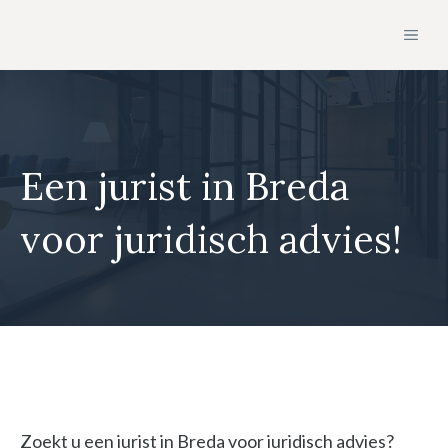
Ga
MEN
naar
de
inhoud
Een jurist in Breda
voor juridisch advies!
Zoekt u een jurist in Breda voor juridisch advies?