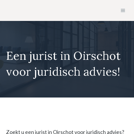
Ga
MEN
naar
de
inhoud
Een jurist in Oirschot
voor juridisch advies!
Zoekt u een jurist in Oirschot voor juridisch advies?