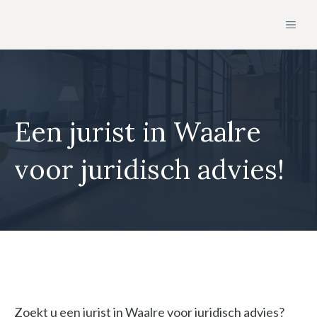
Ga
MEN
naar
de
inhoud
Een jurist in Waalre
voor juridisch advies!
Zoekt u een jurist in Waalre voor juridisch advies?