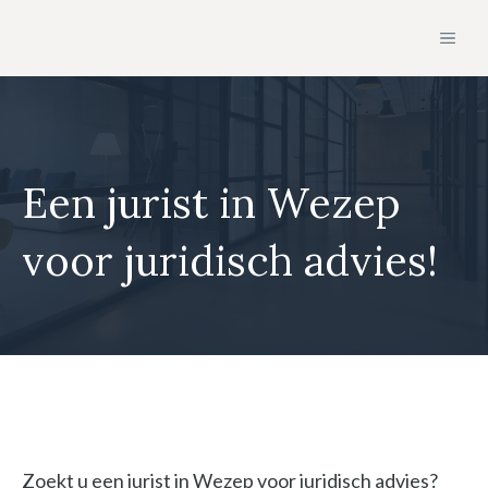
Ga
MEN
naar
de
inhoud
Een jurist in Wezep
voor juridisch advies!
Zoekt u een jurist in Wezep voor juridisch advies?