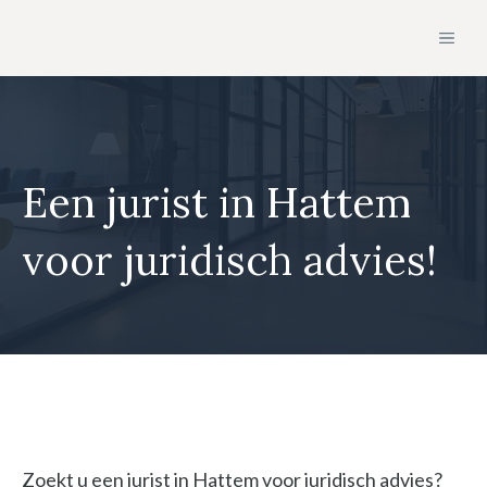
Ga
MEN
naar
de
inhoud
Een jurist in Hattem
voor juridisch advies!
Zoekt u een jurist in Hattem voor juridisch advies?