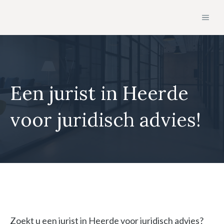
Ga
MEN
naar
de
inhoud
Een jurist in Heerde
voor juridisch advies!
Zoekt u een jurist in Heerde voor juridisch advies?