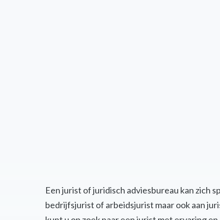
Een jurist of juridisch adviesbureau kan zich 
bedrijfsjurist of arbeidsjurist maar ook aan j
kunt u op zoek naar een jurist met ervaring 