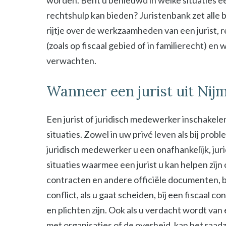
worden. Bent u benieuwd in welke situaties ee
rechtshulp kan bieden? Juristenbank zet alle b
rijtje over de werkzaamheden van een jurist, 
(zoals op fiscaal gebied of in familierecht) en
verwachten.
Wanneer een jurist uit Nij
Een jurist of juridisch medewerker inschakelen
situaties. Zowel in uw privé leven als bij probl
juridisch medewerker u een onafhankelijk, jur
situaties waarmee een jurist u kan helpen zijn
contracten en andere officiële documenten, bij
conflict, als u gaat scheiden, bij een fiscaal c
en plichten zijn. Ook als u verdacht wordt van
met organisaties of de overheid, kan het raad