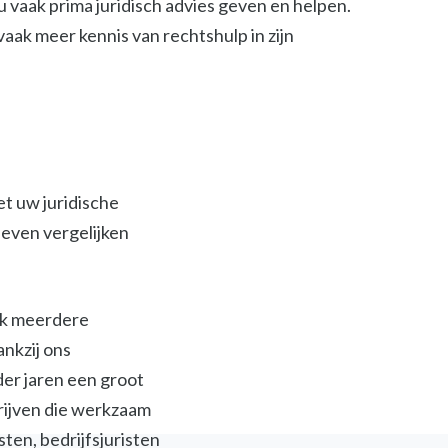
 vaak prima juridisch advies geven en helpen.
t vaak meer kennis van rechtshulp in zijn
et uw juridische
ieven vergelijken
ijk meerdere
ankzij ons
der jaren een groot
jven die werkzaam
isten, bedrijfsjuristen