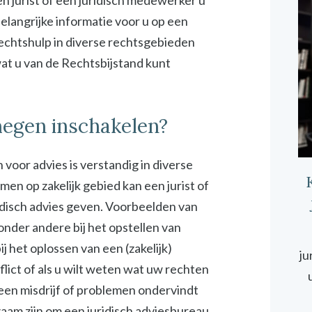
n jurist of een juridisch medewerker u
elangrijke informatie voor u op een
rechtshulp in diverse rechtsgebieden
 wat u van de Rechtsbijstand kunt
megen inschakelen?
 voor advies is verstandig in diverse
emen op zakelijk gebied kan een jurist of
idisch advies geven. Voorbeelden van
 onder andere bij het opstellen van
 het oplossen van een (zakelijk)
ju
onflict of als u wilt weten wat uw rechten
 een misdrijf of problemen ondervindt
zaam zijn om een juridisch adviesbureau