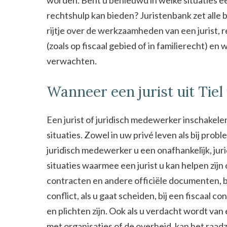
worden. Bent u benieuwd in welke situaties ee
rechtshulp kan bieden? Juristenbank zet alle b
rijtje over de werkzaamheden van een jurist, 
(zoals op fiscaal gebied of in familierecht) en
verwachten.
Wanneer een jurist uit Tiel
Een jurist of juridisch medewerker inschakelen
situaties. Zowel in uw privé leven als bij probl
juridisch medewerker u een onafhankelijk, jur
situaties waarmee een jurist u kan helpen zijn
contracten en andere officiële documenten, bij
conflict, als u gaat scheiden, bij een fiscaal c
en plichten zijn. Ook als u verdacht wordt van
met organisaties of de overheid, kan het raad