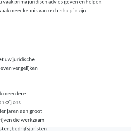
 vaak prima juridisch advies geven en helpen.
t vaak meer kennis van rechtshulp in zijn
et uw juridische
ieven vergelijken
ijk meerdere
ankzij ons
der jaren een groot
jven die werkzaam
isten, bedrijfsjuristen