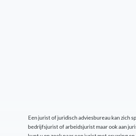
Een jurist of juridisch adviesbureau kan zich 
bedrijfsjurist of arbeidsjurist maar ook aan j
kunt u op zoek naar een jurist met ervaring 