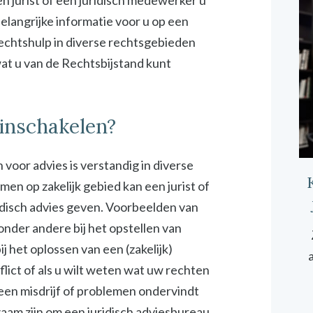
n jurist of een juridisch medewerker u
elangrijke informatie voor u op een
rechtshulp in diverse rechtsgebieden
 wat u van de Rechtsbijstand kunt
 inschakelen?
 voor advies is verstandig in diverse
emen op zakelijk gebied kan een jurist of
idisch advies geven. Voorbeelden van
 onder andere bij het opstellen van
 het oplossen van een (zakelijk)
onflict of als u wilt weten wat uw rechten
 een misdrijf of problemen ondervindt
zaam zijn om een juridisch adviesbureau