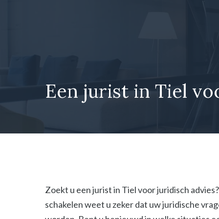
Ga
naar
de
inhoud
Een jurist in Tiel vo
Zoekt u een jurist in Tiel voor juridisch advie
schakelen weet u zeker dat uw juridische vr