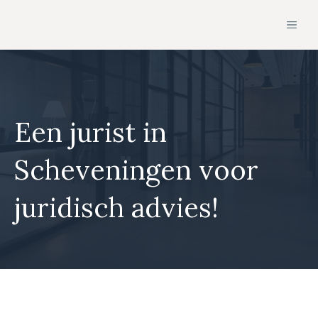
Ga
MEN
naar
de
inhoud
Een jurist in
Scheveningen voor
juridisch advies!