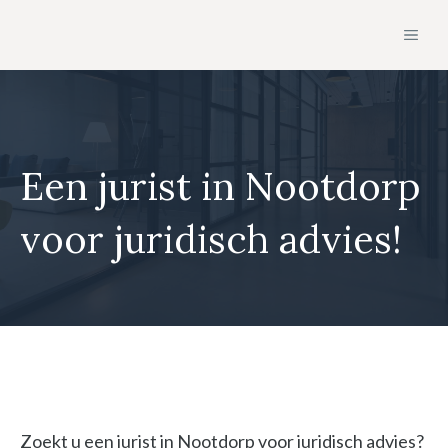
Ga
MEN
naar
de
inhoud
Een jurist in Nootdorp
voor juridisch advies!
Zoekt u een jurist in Nootdorp voor juridisch advies?