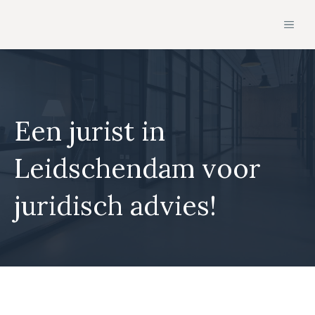
Ga
MEN
naar
de
inhoud
Een jurist in
Leidschendam voor
juridisch advies!