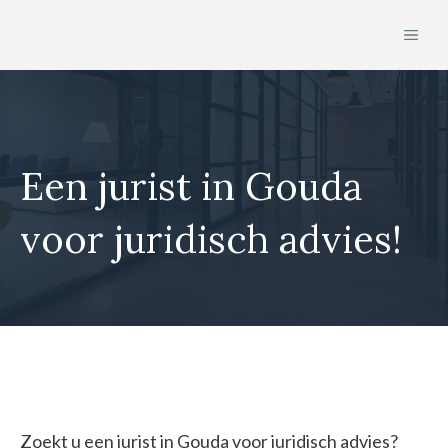
Ga
MEN
naar
de
inhoud
Een jurist in Gouda
voor juridisch advies!
Zoekt u een jurist in Gouda voor juridisch advies?