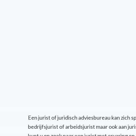
Een jurist of juridisch adviesbureau kan zich 
bedrijfsjurist of arbeidsjurist maar ook aan j
kunt u op zoek naar een jurist met ervaring 