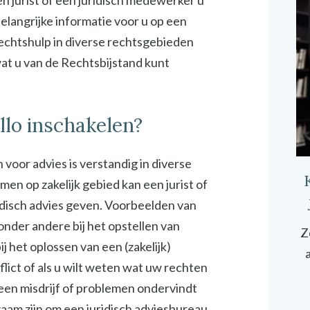
n jurist of een juridisch medewerker u
elangrijke informatie voor u op een
rechtshulp in diverse rechtsgebieden
 wat u van de Rechtsbijstand kunt
llo inschakelen?
 voor advies is verstandig in diverse
emen op zakelijk gebied kan een jurist of
idisch advies geven. Voorbeelden van
 onder andere bij het opstellen van
Z
 het oplossen van een (zakelijk)
onflict of als u wilt weten wat uw rechten
 een misdrijf of problemen ondervindt
zaam zijn om een juridisch adviesbureau