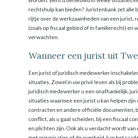
worden. Bent u benieuwd in welke situaties ee
rechtshulp kan bieden? Juristenbank zet alle b
rijtje over de werkzaamheden van een jurist, 
(zoals op fiscaal gebied of in familierecht) en
verwachten.
Wanneer een jurist uit Twe
Een jurist of juridisch medewerker inschakelen
situaties. Zowel in uw privé leven als bij probl
juridisch medewerker u een onafhankelijk, jur
situaties waarmee een jurist u kan helpen zijn
contracten en andere officiële documenten, bij
conflict, als u gaat scheiden, bij een fiscaal c
en plichten zijn. Ook als u verdacht wordt van
met organisaties of de overheid, kan het raad