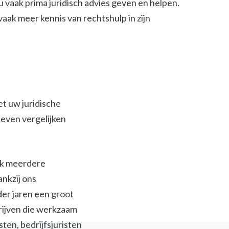
 vaak prima juridisch advies geven en helpen.
t vaak meer kennis van rechtshulp in zijn
et uw juridische
ieven vergelijken
ijk meerdere
ankzij ons
der jaren een groot
jven die werkzaam
isten, bedrijfsjuristen