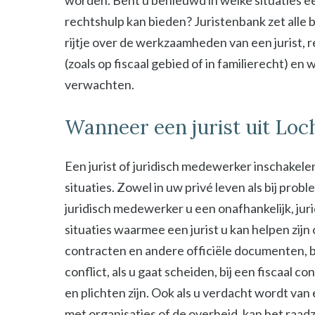
worden. Bent u benieuwd in welke situaties ee
rechtshulp kan bieden? Juristenbank zet alle b
rijtje over de werkzaamheden van een jurist, 
(zoals op fiscaal gebied of in familierecht) en
verwachten.
Wanneer een jurist uit Lo
Een jurist of juridisch medewerker inschakelen
situaties. Zowel in uw privé leven als bij probl
juridisch medewerker u een onafhankelijk, jur
situaties waarmee een jurist u kan helpen zijn
contracten en andere officiële documenten, bij
conflict, als u gaat scheiden, bij een fiscaal c
en plichten zijn. Ook als u verdacht wordt van
met organisaties of de overheid, kan het raad