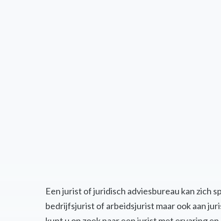
Een jurist of juridisch adviesbureau kan zich 
bedrijfsjurist of arbeidsjurist maar ook aan j
kunt u op zoek naar een jurist met ervaring 