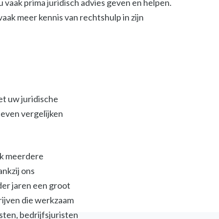
 vaak prima juridisch advies geven en helpen.
t vaak meer kennis van rechtshulp in zijn
et uw juridische
ieven vergelijken
ijk meerdere
ankzij ons
der jaren een groot
jven die werkzaam
isten, bedrijfsjuristen