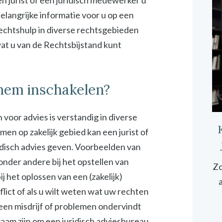
n jurist of een juridisch medewerker u
elangrijke informatie voor u op een
rechtshulp in diverse rechtsgebieden
 wat u van de Rechtsbijstand kunt
chem inschakelen?
 voor advies is verstandig in diverse
emen op zakelijk gebied kan een jurist of
idisch advies geven. Voorbeelden van
 onder andere bij het opstellen van
Zo
 het oplossen van een (zakelijk)
onflict of als u wilt weten wat uw rechten
 een misdrijf of problemen ondervindt
zaam zijn om een juridisch adviesbureau