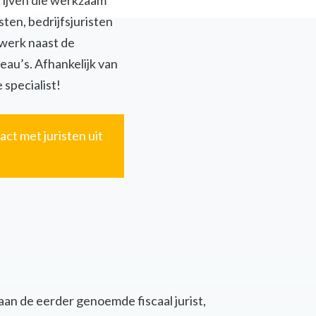
jven die werkzaam
isten, bedrijfsjuristen
twerk naast de
eau’s. Afhankelijk van
 specialist!
act met juristen uit
 aan de eerder genoemde fiscaal jurist,