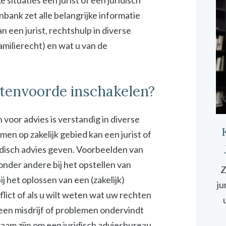
ituaties een jurist of een juridisch
bank zet alle belangrijke informatie
 een jurist, rechtshulp in diverse
familierecht) en wat u van de
htenvoorde inschakelen?
 voor advies is verstandig in diverse
emen op zakelijk gebied kan een jurist of
idisch advies geven. Voorbeelden van
 onder andere bij het opstellen van
Z
 het oplossen van een (zakelijk)
ju
onflict of als u wilt weten wat uw rechten
 een misdrijf of problemen ondervindt
zaam zijn om een juridisch adviesbureau