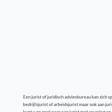
Een jurist of juridisch adviesbureau kan zich 
bedrijfsjurist of arbeidsjurist maar ook aan j
kunt u op zoek naar een jurist met ervaring 