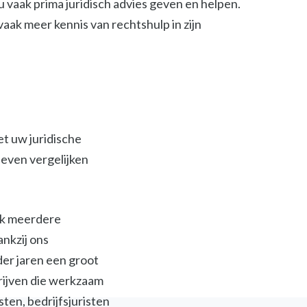
 vaak prima juridisch advies geven en helpen.
t vaak meer kennis van rechtshulp in zijn
et uw juridische
ieven vergelijken
ijk meerdere
ankzij ons
der jaren een groot
jven die werkzaam
isten, bedrijfsjuristen