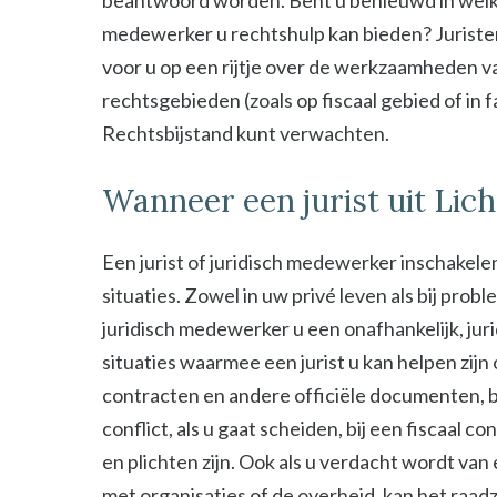
beantwoord worden. Bent u benieuwd in welke s
medewerker u rechtshulp kan bieden? Juristen
voor u op een rijtje over de werkzaamheden van
rechtsgebieden (zoals op fiscaal gebied of in 
Rechtsbijstand kunt verwachten.
Wanneer een jurist uit Lic
Een jurist of juridisch medewerker inschakelen
situaties. Zowel in uw privé leven als bij probl
juridisch medewerker u een onafhankelijk, jur
situaties waarmee een jurist u kan helpen zijn
contracten en andere officiële documenten, bij
conflict, als u gaat scheiden, bij een fiscaal c
en plichten zijn. Ook als u verdacht wordt van
met organisaties of de overheid, kan het raad