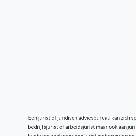
Een jurist of juridisch adviesbureau kan zich 
bedrijfsjurist of arbeidsjurist maar ook aan j
kunt u op zoek naar een jurist met ervaring 