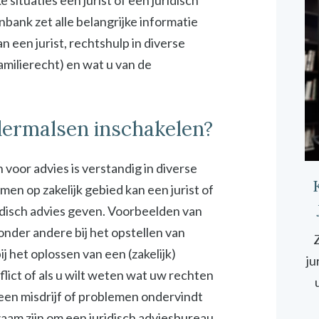
ituaties een jurist of een juridisch
bank zet alle belangrijke informatie
 een jurist, rechtshulp in diverse
familierecht) en wat u van de
dermalsen inschakelen?
 voor advies is verstandig in diverse
emen op zakelijk gebied kan een jurist of
idisch advies geven. Voorbeelden van
 onder andere bij het opstellen van
Z
 het oplossen van een (zakelijk)
ju
onflict of als u wilt weten wat uw rechten
 een misdrijf of problemen ondervindt
zaam zijn om een juridisch adviesbureau