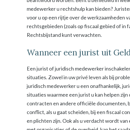
beantwoord worden. Bent u benieuwd in welke s
medewerker u rechtshulp kan bieden? Juristen
voor u op een rijtje over de werkzaamheden van
rechtsgebieden (zoals op fiscaal gebied of in 
Rechtsbijstand kunt verwachten.
Wanneer een jurist uit Gel
Een jurist of juridisch medewerker inschakelen
situaties. Zowel in uw privé leven als bij probl
juridisch medewerker u een onafhankelijk, jur
situaties waarmee een jurist u kan helpen zijn
contracten en andere officiële documenten, bij
conflict, als u gaat scheiden, bij een fiscaal c
en plichten zijn. Ook als u verdacht wordt van
met organisaties of de overheid, kan het raad