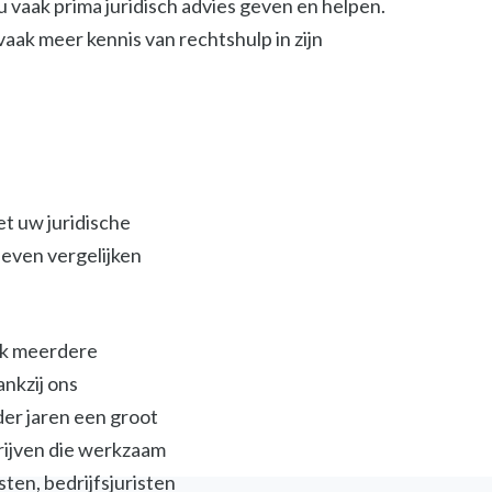
 vaak prima juridisch advies geven en helpen.
t vaak meer kennis van rechtshulp in zijn
et uw juridische
ieven vergelijken
ijk meerdere
ankzij ons
der jaren een groot
jven die werkzaam
isten, bedrijfsjuristen