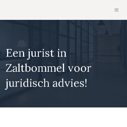
Ga
MEN
naar
de
inhoud
Een jurist in
Zaltbommel voor
juridisch advies!