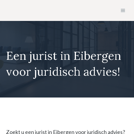
Ga
MEN
naar
de
inhoud
Een jurist in Eibergen
voor juridisch advies!
Zoekt u een jurist in Eibergen voor juridisch advies?