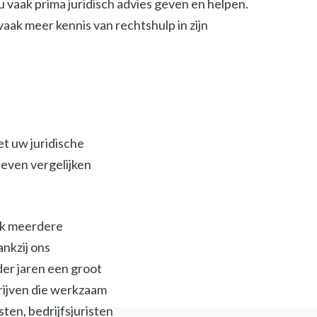
 vaak prima juridisch advies geven en helpen.
t vaak meer kennis van rechtshulp in zijn
et uw juridische
ieven vergelijken
ijk meerdere
ankzij ons
der jaren een groot
jven die werkzaam
isten, bedrijfsjuristen