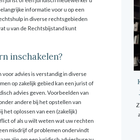
n jurist of een juridisch medewerker u
elangrijke informatie voor u op een
rechtshulp in diverse rechtsgebieden
 wat u van de Rechtsbijstand kunt
rn inschakelen?
 voor advies is verstandig in diverse
emen op zakelijk gebied kan een jurist of
idisch advies geven. Voorbeelden van
 onder andere bij het opstellen van
Z
 het oplossen van een (zakelijk)
onflict of als u wilt weten wat uw rechten
 een misdrijf of problemen ondervindt
zaam zijn om een juridisch adviesbureau