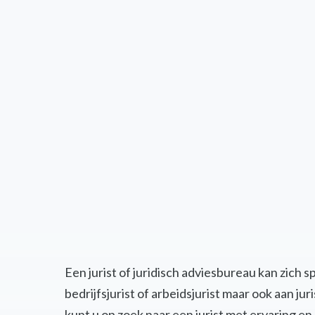
Een jurist of juridisch adviesbureau kan zich 
bedrijfsjurist of arbeidsjurist maar ook aan j
kunt u op zoek naar een jurist met ervaring 