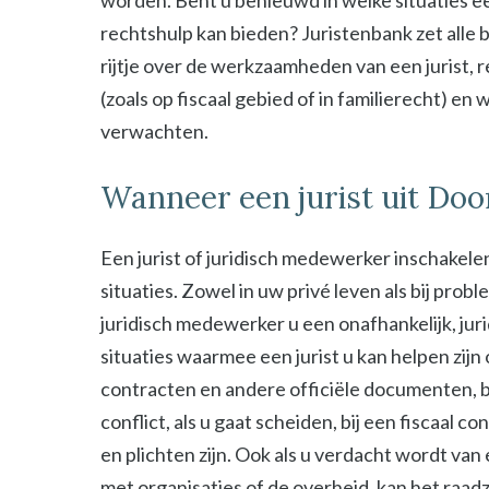
worden. Bent u benieuwd in welke situaties ee
rechtshulp kan bieden? Juristenbank zet alle b
rijtje over de werkzaamheden van een jurist, 
(zoals op fiscaal gebied of in familierecht) en
verwachten.
Wanneer een jurist uit Doo
Een jurist of juridisch medewerker inschakelen
situaties. Zowel in uw privé leven als bij probl
juridisch medewerker u een onafhankelijk, jur
situaties waarmee een jurist u kan helpen zijn
contracten en andere officiële documenten, bij
conflict, als u gaat scheiden, bij een fiscaal c
en plichten zijn. Ook als u verdacht wordt van
met organisaties of de overheid, kan het raad