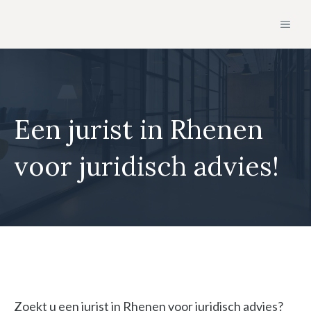
Ga
MEN
naar
de
inhoud
Een jurist in Rhenen
voor juridisch advies!
Zoekt u een jurist in Rhenen voor juridisch advies?