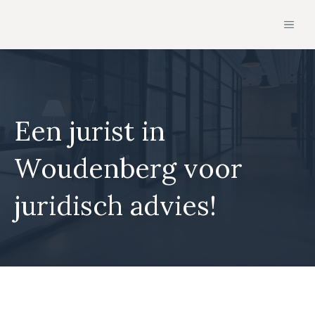
Ga
MEN
naar
de
inhoud
Een jurist in
Woudenberg voor
juridisch advies!