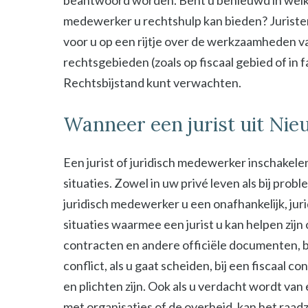
beantwoord worden. Bent u benieuwd in welke s
medewerker u rechtshulp kan bieden? Juristen
voor u op een rijtje over de werkzaamheden van
rechtsgebieden (zoals op fiscaal gebied of in 
Rechtsbijstand kunt verwachten.
Wanneer een jurist uit Nie
Een jurist of juridisch medewerker inschakelen
situaties. Zowel in uw privé leven als bij probl
juridisch medewerker u een onafhankelijk, jur
situaties waarmee een jurist u kan helpen zijn
contracten en andere officiële documenten, bij
conflict, als u gaat scheiden, bij een fiscaal c
en plichten zijn. Ook als u verdacht wordt van
met organisaties of de overheid, kan het raad