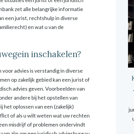
ituaties een jurist of een juridisch
bank zet alle belangrijke informatie
 een jurist, rechtshulp in diverse
familierecht) en wat u van de
uwegein inschakelen?
 voor advies is verstandig in diverse
emen op zakelijk gebied kan een jurist of
idisch advies geven. Voorbeelden van
 onder andere bij het opstellen van
 het oplossen van een (zakelijk)
ju
onflict of als u wilt weten wat uw rechten
 een misdrijf of problemen ondervindt
zaam zijn om een juridisch adviesbureau