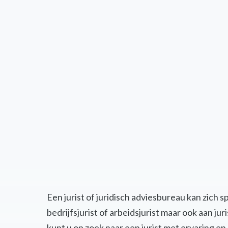
Een jurist of juridisch adviesbureau kan zich 
bedrijfsjurist of arbeidsjurist maar ook aan j
kunt u op zoek naar een jurist met ervaring 