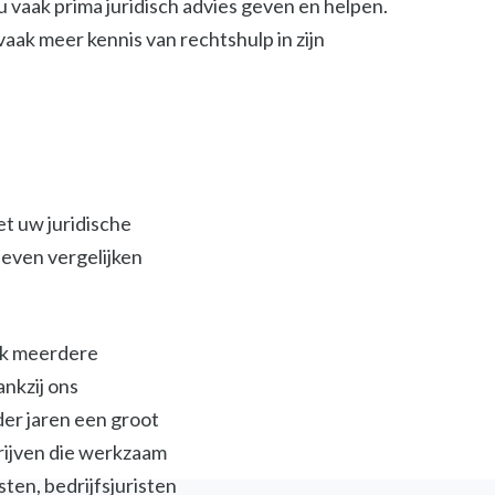
 vaak prima juridisch advies geven en helpen.
t vaak meer kennis van rechtshulp in zijn
et uw juridische
ieven vergelijken
ijk meerdere
ankzij ons
der jaren een groot
jven die werkzaam
isten, bedrijfsjuristen