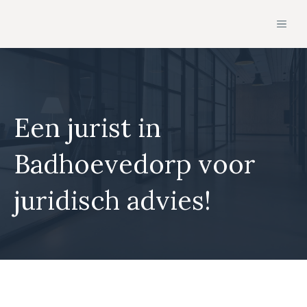
Ga
MEN
naar
de
inhoud
Een jurist in
Badhoevedorp voor
juridisch advies!