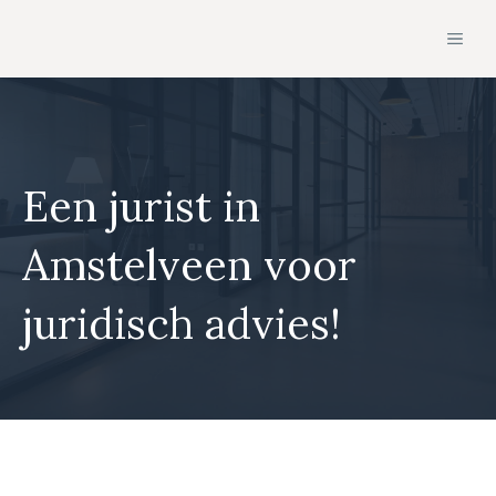
Ga
MEN
naar
de
inhoud
Een jurist in
Amstelveen voor
juridisch advies!