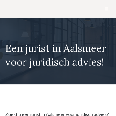
Ga
MEN
naar
de
inhoud
Een jurist in Aalsmeer
voor juridisch advies!
Zoekt u een jurist in Aalsmeer voor juridisch advies?