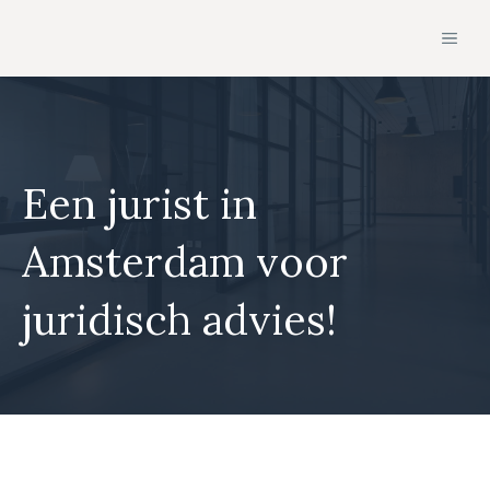
Ga
MEN
naar
de
inhoud
Een jurist in
Amsterdam voor
juridisch advies!