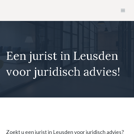
Ga
MEN
naar
de
inhoud
Een jurist in Leusden
voor juridisch advies!
Zoekt u een jurist in Leusden voor juridisch advies?