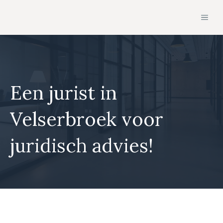
Ga
MEN
naar
de
inhoud
Een jurist in
Velserbroek voor
juridisch advies!