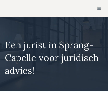
Ga
MEN
naar
de
inhoud
Een jurist in Sprang-
Capelle voor juridisch
advies!