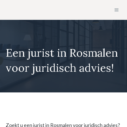
Ga
MEN
naar
de
inhoud
Een jurist in Rosmalen
voor juridisch advies!
Zoekt u een jurist in Rosmalen voor juridisch advies?