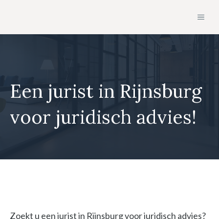
Ga
MEN
naar
de
inhoud
Een jurist in Rijnsburg
voor juridisch advies!
Zoekt u een jurist in Rijnsburg voor juridisch advies?