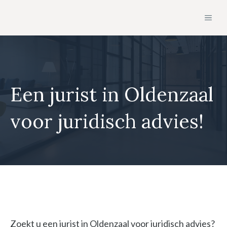
Ga
MEN
naar
de
inhoud
Een jurist in Oldenzaal
voor juridisch advies!
Zoekt u een jurist in Oldenzaal voor juridisch advies?