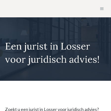
Ga
MEN
naar
de
inhoud
Een jurist in Losser
voor juridisch advies!
Zoekt u een jurist in Losser voor juridisch advies?