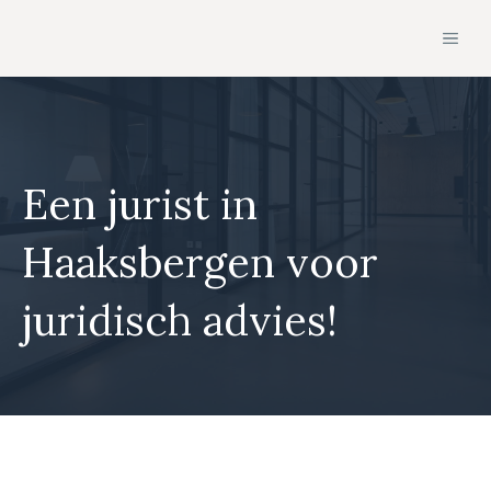
Ga
MEN
naar
de
inhoud
Een jurist in
Haaksbergen voor
juridisch advies!