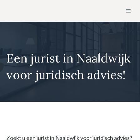
Ga
MEN
naar
de
inhoud
Een jurist in Naaldwijk
voor juridisch advies!
Zoekt u een jurist in Naaldwijk voor juridisch advies?