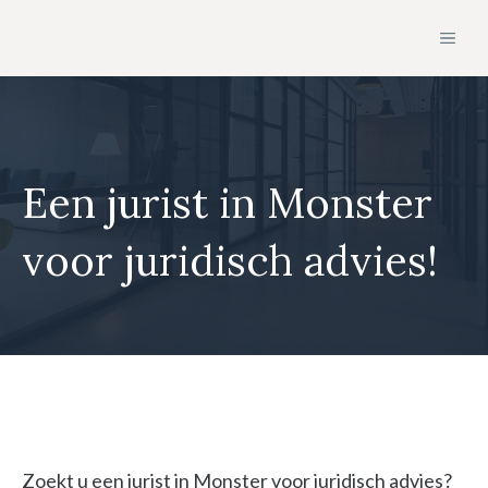
Ga
MEN
naar
de
inhoud
Een jurist in Monster
voor juridisch advies!
Zoekt u een jurist in Monster voor juridisch advies?