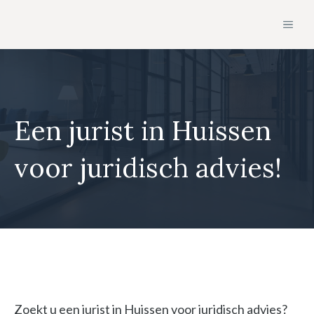
Ga
MEN
naar
de
inhoud
Een jurist in Huissen
voor juridisch advies!
Zoekt u een jurist in Huissen voor juridisch advies?