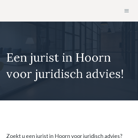
Ga
MEN
naar
de
inhoud
Een jurist in Hoorn
voor juridisch advies!
Zoekt u een jurist in Hoorn voor juridisch advies?