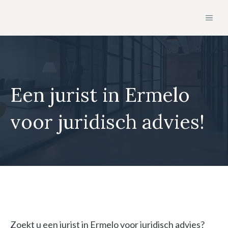
Ga
MEN
naar
de
inhoud
Een jurist in Ermelo
voor juridisch advies!
Zoekt u een jurist in Ermelo voor juridisch advies?