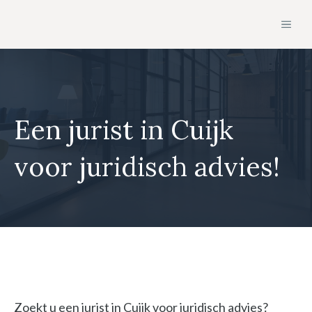
Ga
MEN
naar
de
inhoud
Een jurist in Cuijk
voor juridisch advies!
Zoekt u een jurist in Cuijk voor juridisch advies?