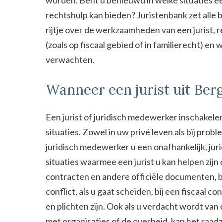
worden. Bent u benieuwd in welke situaties ee
rechtshulp kan bieden? Juristenbank zet alle b
rijtje over de werkzaamheden van een jurist, 
(zoals op fiscaal gebied of in familierecht) en
verwachten.
Wanneer een jurist uit Ber
Een jurist of juridisch medewerker inschakelen
situaties. Zowel in uw privé leven als bij probl
juridisch medewerker u een onafhankelijk, jur
situaties waarmee een jurist u kan helpen zijn
contracten en andere officiële documenten, bij
conflict, als u gaat scheiden, bij een fiscaal c
en plichten zijn. Ook als u verdacht wordt van
met organisaties of de overheid, kan het raad