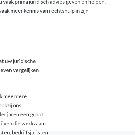
 vaak prima juridisch advies geven en helpen.
t vaak meer kennis van rechtshulp in zijn
et uw juridische
ieven vergelijken
ijk meerdere
ankzij ons
der jaren een groot
jven die werkzaam
isten, bedrijfsjuristen