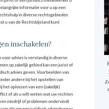
n jurist of een juridisch medewerker u
elangrijke informatie voor u op een
rechtshulp in diverse rechtsgebieden
 wat u van de Rechtsbijstand kunt
gen inschakelen?
 voor advies is verstandig in diverse
emen op zakelijk gebied kan een jurist of
idisch advies geven. Voorbeelden van
 onder andere bij het opstellen van
Zo
 het oplossen van een (zakelijk)
onflict of als u wilt weten wat uw rechten
 een misdrijf of problemen ondervindt
zaam zijn om een juridisch adviesbureau