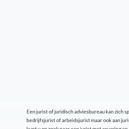
Een jurist of juridisch adviesbureau kan zich 
bedrijfsjurist of arbeidsjurist maar ook aan j
kunt u op zoek naar een jurist met ervaring 