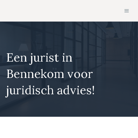
Ga
MEN
naar
de
inhoud
Een jurist in
Bennekom voor
juridisch advies!