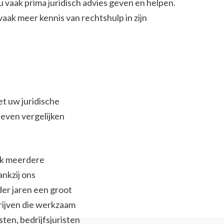
 vaak prima juridisch advies geven en helpen.
t vaak meer kennis van rechtshulp in zijn
et uw juridische
ieven vergelijken
ijk meerdere
ankzij ons
der jaren een groot
jven die werkzaam
isten, bedrijfsjuristen