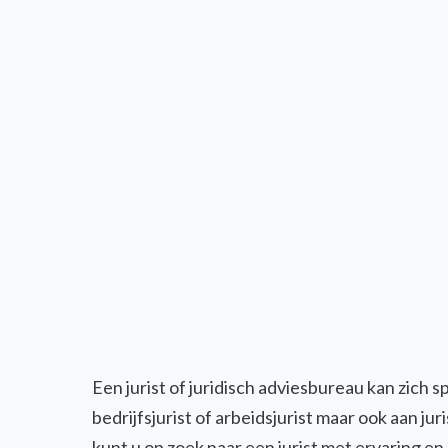
Een jurist of juridisch adviesbureau kan zich 
bedrijfsjurist of arbeidsjurist maar ook aan j
kunt u op zoek naar een jurist met ervaring 