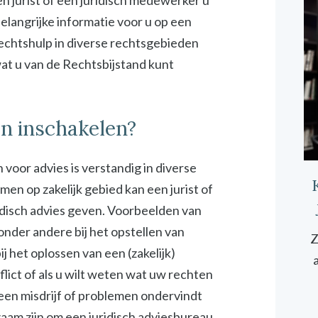
n jurist of een juridisch medewerker u
elangrijke informatie voor u op een
rechtshulp in diverse rechtsgebieden
 wat u van de Rechtsbijstand kunt
en inschakelen?
 voor advies is verstandig in diverse
emen op zakelijk gebied kan een jurist of
idisch advies geven. Voorbeelden van
 onder andere bij het opstellen van
Z
 het oplossen van een (zakelijk)
onflict of als u wilt weten wat uw rechten
 een misdrijf of problemen ondervindt
zaam zijn om een juridisch adviesbureau