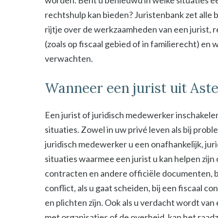
worden. Bent u benieuwd in welke situaties ee
rechtshulp kan bieden? Juristenbank zet alle b
rijtje over de werkzaamheden van een jurist, 
(zoals op fiscaal gebied of in familierecht) en
verwachten.
Wanneer een jurist uit Ast
Een jurist of juridisch medewerker inschakelen
situaties. Zowel in uw privé leven als bij probl
juridisch medewerker u een onafhankelijk, jur
situaties waarmee een jurist u kan helpen zijn
contracten en andere officiële documenten, bij
conflict, als u gaat scheiden, bij een fiscaal c
en plichten zijn. Ook als u verdacht wordt van
met organisaties of de overheid, kan het raad