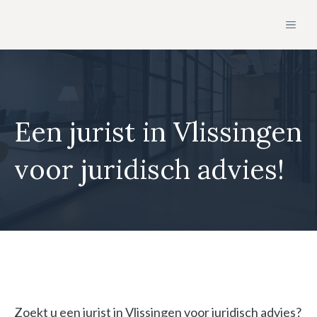
Ga
MEN
naar
de
inhoud
Een jurist in Vlissingen
voor juridisch advies!
Zoekt u een jurist in Vlissingen voor juridisch advies?