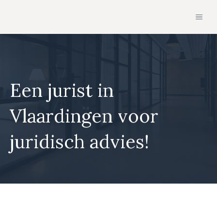
Ga
MEN
naar
de
inhoud
Een jurist in
Vlaardingen voor
juridisch advies!