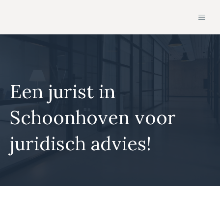
Ga
MEN
naar
de
inhoud
Een jurist in
Schoonhoven voor
juridisch advies!