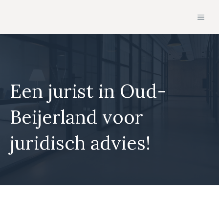
Ga
MEN
naar
de
inhoud
Een jurist in Oud-
Beijerland voor
juridisch advies!